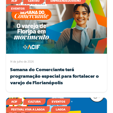
ACIF
CENTRO
EMPREENDEDORISMO
EVENTOS
14 de julho de 2026
Semana do Comerciante terá
programação especial para fortalecer o
varejo de Florianópolis
ACIF
CULTURA
EVENTOS
FESTIVAL VIVA A LAGOA
LAGOA