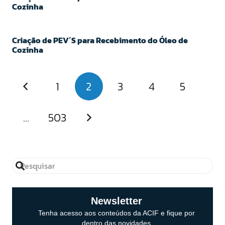
Cozinha
Criação de PEV´S para Recebimento do Óleo de
Cozinha
1
2
3
4
5
…
503
Newsletter
Tenha acesso aos conteúdos da ACIF e fique por
dentro das novidades