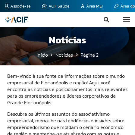
Associe-se
ACIF Saúde
Área MEI
Área do
Notícias
Início
Notícias
Página 2
Bem-vindo à sua fonte de informações sobre o mundo
empresarial de Florianópolis e região! Aqui, você
encontra as notícias e posicionamentos mais relevantes
para os empreendedores e líderes corporativos da
Grande Florianópolis.
Descubra os últimos assuntos do associativismo
empresarial, mergulhe nas tendências e insights sobre
empreendedorismo que moldam o cenário econômico
da região e mantenha-se atualizado com as notas e