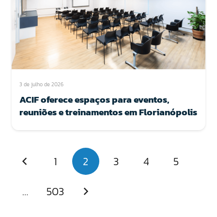
3 de julho de 2026
ACIF oferece espaços para eventos,
reuniões e treinamentos em Florianópolis
1
2
3
4
5
…
503