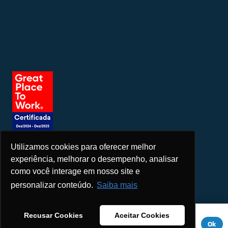
Utilizamos cookies para oferecer melhor
Seja um patrocinador
experiência, melhorar o desempenho, analisar
como você interage em nosso site e
personalizar conteúdo.
Saiba mais
Este site usa cookies para melhorar sua experiência. Se você
Recusar Cookies
Aceitar Cookies
continuar a usar este site, você concorda com ele.
Aviso de
Ok