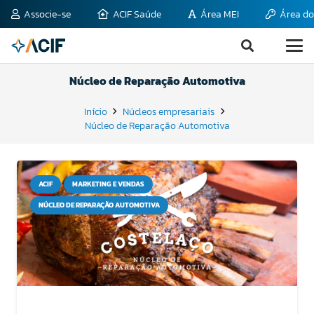
Associe-se
ACIF Saúde
Área MEI
Área do
Núcleo de Reparação Automotiva
Início
Núcleos empresariais
Núcleo de Reparação Automotiva
ACIF
MARKETING E VENDAS
NÚCLEO DE REPARAÇÃO AUTOMOTIVA