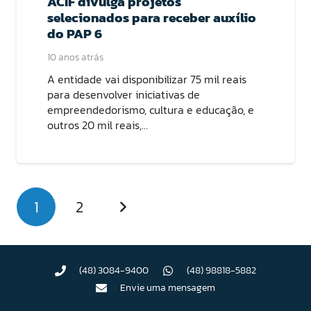
ACIF divulga projetos
selecionados para receber auxílio
do PAP 6
10 anos atrás
A entidade vai disponibilizar 75 mil reais
para desenvolver iniciativas de
empreendedorismo, cultura e educação, e
outros 20 mil reais,…
1
2
(48) 3084-9400
(48) 98818-5882
Envie uma mensagem