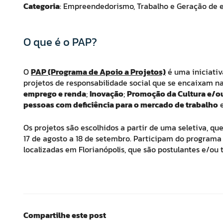
Categoria
: Empreendedorismo, Trabalho e Geração de 
O que é o PAP?
O
PAP (Programa de Apoio a Projetos)
é uma iniciativ
projetos de responsabilidade social que se encaixam n
emprego e renda
;
Inovação
;
Promoção da Cultura e/ou
pessoas com deficiência para o mercado de trabalho
Os projetos são escolhidos a partir de uma seletiva, 
17 de agosto a 18 de setembro. Participam do programa p
localizadas em Florianópolis, que são postulantes e/ou t
Compartilhe este post