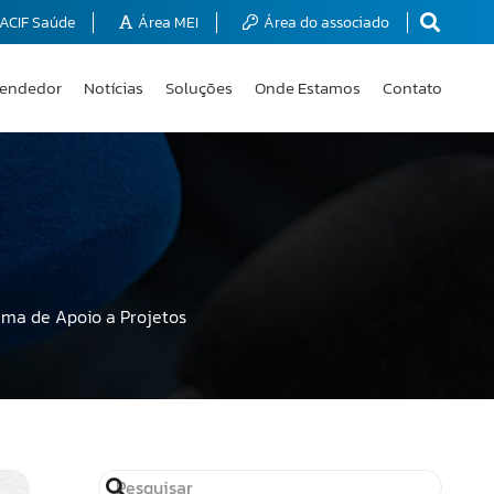
ACIF Saúde
Área MEI
Área do associado
endedor
Notícias
Soluções
Onde Estamos
Contato
ama de Apoio a Projetos