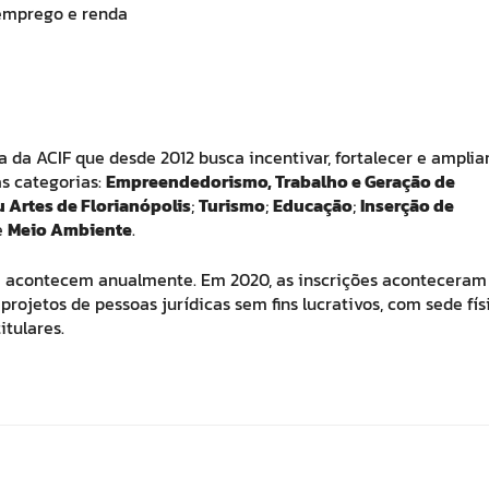
emprego e renda
a da ACIF que desde 2012 busca incentivar, fortalecer e amplia
as categorias:
Empreendedorismo, Trabalho e Geração de
 Artes de Florianópolis
;
Turismo
;
Educação
;
Inserção de
e
Meio Ambiente
.
que acontecem anualmente. Em 2020, as inscrições aconteceram
rojetos de pessoas jurídicas sem fins lucrativos, com sede fís
itulares.