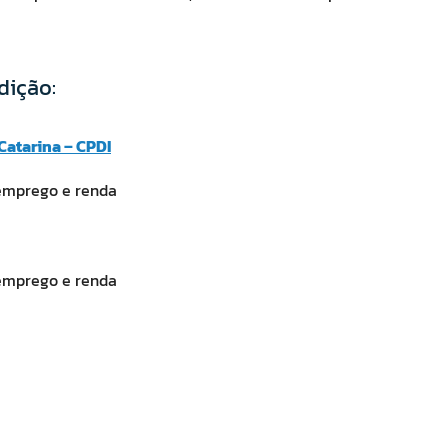
dição:
Catarina – CPDI
emprego e renda
emprego e renda