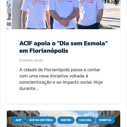
ACIF apoia o “Dia sem Esmola”
em Florianópolis
3 meses atrás
A cidade de Florianópolis passa a contar
com uma nova iniciativa voltada à
conscientização e ao impacto social. Hoje
durante…
ACIF
ACIF NA HISTÓRIA
CENTRO
CULTURA
EVENTOS