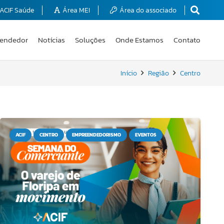
ACIF Saúde
Área MEI
Área do associado
endedor
Notícias
Soluções
Onde Estamos
Contato
Início
Região
Centro
ACIF
CENTRO
EMPREENDEDORISMO
EVENTOS