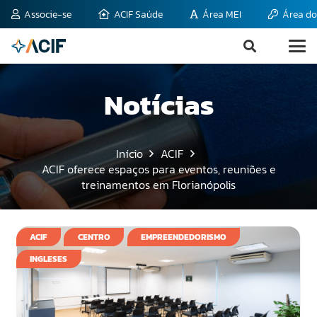
Associe-se
ACIF Saúde
Área MEI
Área do
Notícias
Início
ACIF
ACIF oferece espaços para eventos, reuniões e
treinamentos em Florianópolis
ACIF
CENTRO
EMPREENDEDORISMO
INGLESES