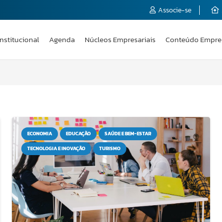
Associe-se
Institucional
Agenda
Núcleos Empresariais
Conteúdo Empre
ECONOMIA
EDUCAÇÃO
SAÚDE E BEM-ESTAR
TECNOLOGIA E INOVAÇÃO
TURISMO