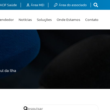
ACIF Saúde
Área MEI
Área do associado
endedor
Notícias
Soluções
Onde Estamos
Contato
l da Ilha