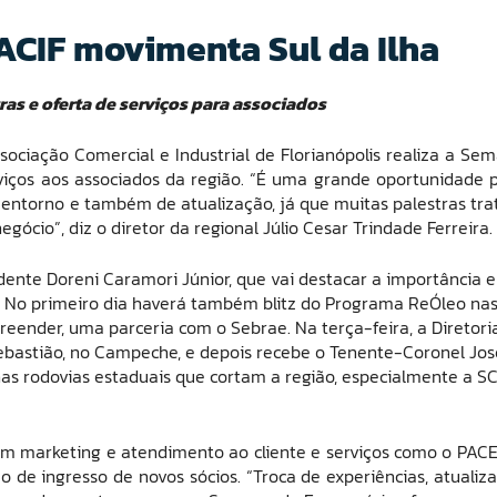
CIF movimenta Sul da Ilha
tras e oferta de serviços para associados
ssociação Comercial e Industrial de Florianópolis realiza a Se
rviços aos associados da região. “É uma grande oportunidade 
ntorno e também de atualização, já que muitas palestras tr
ócio”, diz o diretor da regional Júlio Cesar Trindade Ferreira.
nte Doreni Caramori Júnior, que vai destacar a importância e
. No primeiro dia haverá também blitz do Programa ReÓleo na
eender, uma parceria com o Sebrae. Na terça-feira, a Diretori
Sebastião, no Campeche, e depois recebe o Tenente-Coronel Jos
 nas rodovias estaduais que cortam a região, especialmente a S
 marketing e atendimento ao cliente e serviços como o PACE
o de ingresso de novos sócios. “Troca de experiências, atualiz