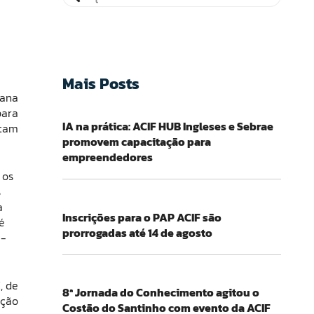
Mais Posts
mana
para
IA na prática: ACIF HUB Ingleses e Sebrae
atam
promovem capacitação para
empreendedores
 os
s
a
Inscrições para o PAP ACIF são
é
prorrogadas até 14 de agosto
C-
, de
8ª Jornada do Conhecimento agitou o
ação
Costão do Santinho com evento da ACIF