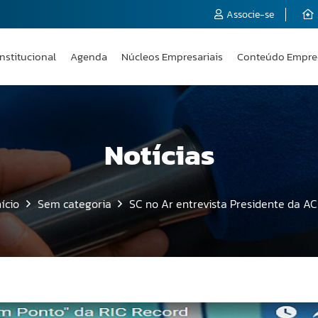
Associe-se
Institucional
Agenda
Núcleos Empresariais
Conteúdo Empre
Notícias
nício
Sem categoria
SC no Ar entrevista Presidente da AC