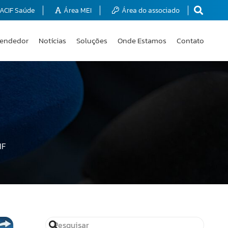
ACIF Saúde
Área MEI
Área do associado
endedor
Notícias
Soluções
Onde Estamos
Contato
IF