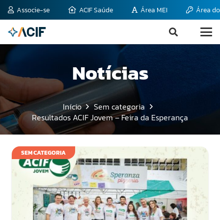
Associe-se
ACIF Saúde
Área MEI
Área do
Notícias
Início
Sem categoria
Resultados ACIF Jovem – Feira da Esperança
SEM CATEGORIA