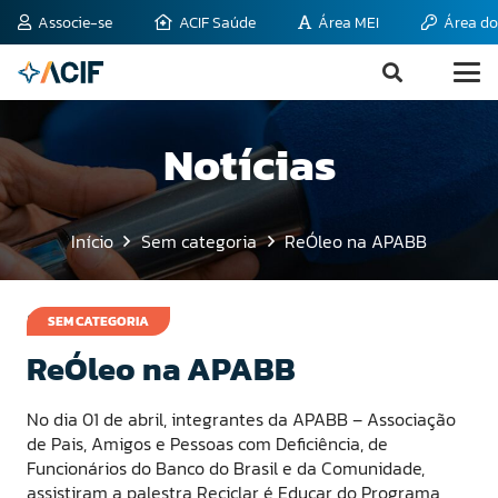
Associe-se
ACIF Saúde
Área MEI
Área do
Notícias
Início
Sem categoria
ReÓleo na APABB
8 de abril de 2015
SEM CATEGORIA
ReÓleo na APABB
No dia 01 de abril, integrantes da
APABB –
Associação
de Pais, Amigos e Pessoas com Deficiência, de
Funcionários do Banco do Brasil e da Comunidade,
assistiram a palestra Reciclar é Educar do Programa