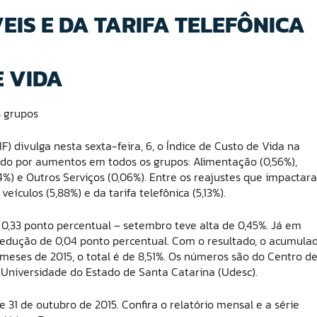
IS E DA TARIFA TELEFÔNICA
 VIDA
s grupos
F) divulga nesta sexta-feira, 6, o Índice de Custo de Vida na
iado por aumentos em todos os grupos: Alimentação (0,56%),
24%) e Outros Serviços (0,06%). Entre os reajustes que impactar
ículos (5,88%) e da tarifa telefônica (5,13%).
,33 ponto percentual – setembro teve alta de 0,45%. Já em
 redução de 0,04 ponto percentual. Com o resultado, o acumula
meses de 2015, o total é de 8,51%. Os números são do Centro d
 Universidade do Estado de Santa Catarina (Udesc).
 31 de outubro de 2015. Confira o relatório mensal e a série