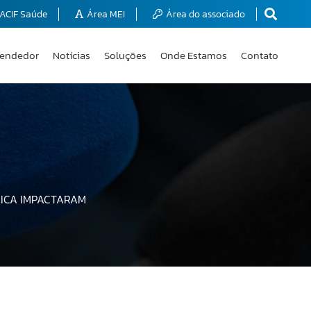
ACIF Saúde
Área MEI
Área do associado
endedor
Notícias
Soluções
Onde Estamos
Contato
NICA IMPACTARAM