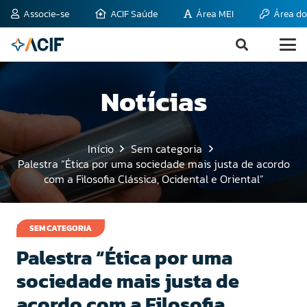
Associe-se
ACIF Saúde
Área MEI
Área do
Notícias
Início
Sem categoria
Palestra “Ética por uma sociedade mais justa de acordo
com a Filosofia Clássica, Ocidental e Oriental”
8 de outubro de 2015
SEM CATEGORIA
Palestra “Ética por uma
sociedade mais justa de
acordo com a Filosofia