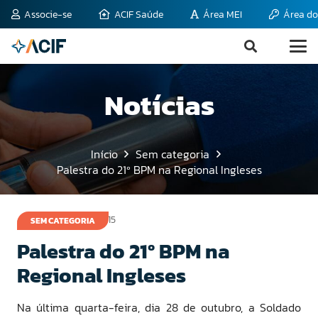
Associe-se
ACIF Saúde
Área MEI
Área do
Notícias
Início
Sem categoria
Palestra do 21º BPM na Regional Ingleses
4 de novembro de 2015
SEM CATEGORIA
Palestra do 21º BPM na
Regional Ingleses
Na última quarta-feira, dia 28 de outubro, a Soldado