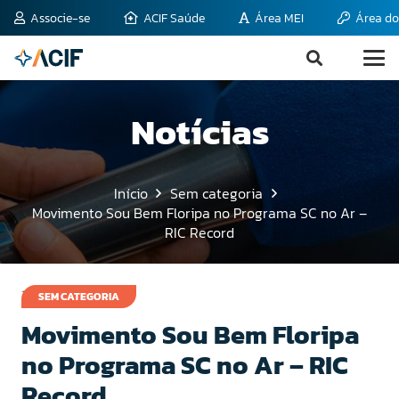
Associe-se
ACIF Saúde
Área MEI
Área do
Notícias
Início
Sem categoria
Movimento Sou Bem Floripa no Programa SC no Ar –
RIC Record
1 de abril de 2016
SEM CATEGORIA
Movimento Sou Bem Floripa
no Programa SC no Ar – RIC
Record