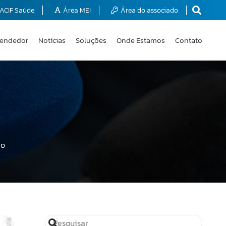
ACIF Saúde
Área MEI
Área do associado
endedor
Notícias
Soluções
Onde Estamos
Contato
ão