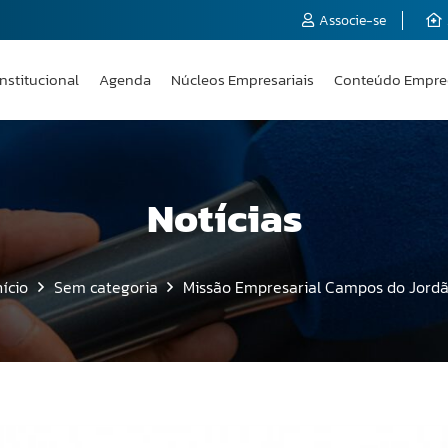
Associe-se
Institucional
Agenda
Núcleos Empresariais
Conteúdo Empre
Notícias
nício
Sem categoria
Missão Empresarial Campos do Jord