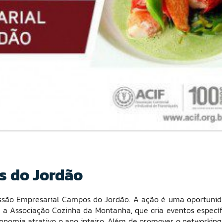
s do Jordão
issão Empresarial Campos do Jordão. A ação é uma oportuni
m a Associação Cozinha da Montanha, que
cria eventos específ
nomia atrativo o ano inteiro.
Além de promover o networking