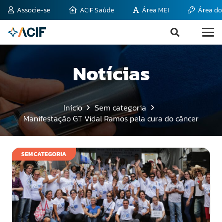
Associe-se
ACIF Saúde
Área MEI
Área do
Notícias
Início
Sem categoria
Manifestação GT Vidal Ramos pela cura do câncer
SEM CATEGORIA