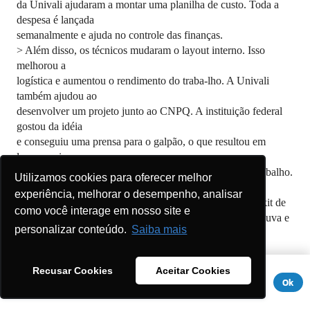
da Univali ajudaram a montar uma planilha de custo. Toda a
despesa é lançada
semanalmente e ajuda no controle das finanças.
> Além disso, os técnicos mudaram o layout interno. Isso
melhorou a
logística e aumentou o rendimento do traba-lho. A Univali
também ajudou ao
desenvolver um projeto junto ao CNPQ. A instituição federal
gostou da idéia
e conseguiu uma prensa para o galpão, o que resultou em
lucros maiores.
> Os catadores, agora, buscam melhores condições de trabalho.
Utilizamos cookies para oferecer melhor
Em
experiência, melhorar o desempenho, analisar
Florianópolis, eles tentam conseguir junto à Prefeitura o kit de
como você interage em nosso site e
equipamentos básicos. Luvas e botas, além da capa de chuva e
personalizar conteúdo.
Saiba mais
do colete de
sinalização costumam ser caros.
> Uma luva que dura 20 dias, por exemplo, chega a custar R$
Este site usa cookies para melhorar sua experiência. Se você
Recusar Cookies
Aceitar Cookies
16,00. "O grande
continuar a usar este site, você concorda com ele.
Aviso de
Ok
avanço é que todos agora já perceberam a importância do uso
Privacidade
do equipamento.