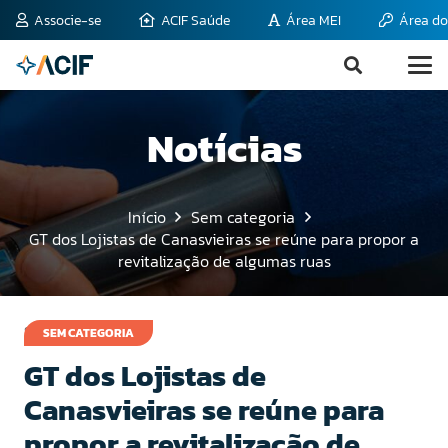
Associe-se
ACIF Saúde
Área MEI
Área do
Notícias
Início
Sem categoria
GT dos Lojistas de Canasvieiras se reúne para propor a
revitalização de algumas ruas
9 de julho de 2014
SEM CATEGORIA
GT dos Lojistas de
Canasvieiras se reúne para
propor a revitalização de