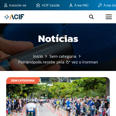
Associe-se
ACIF Saúde
Área MEI
Área do
Notícias
Início
Sem categoria
Florianópolis recebe pela 15ª vez o Ironman
SEM CATEGORIA