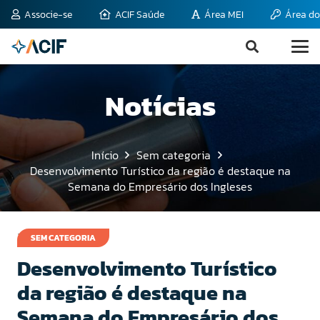
Associe-se
ACIF Saúde
Área MEI
Área do
Notícias
Início
Sem categoria
Desenvolvimento Turístico da região é destaque na
Semana do Empresário dos Ingleses
21 de março de 2012
SEM CATEGORIA
Desenvolvimento Turístico
da região é destaque na
Semana do Empresário dos