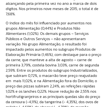
alcançando pela primeira vez no ano a marca de dois
dígitos. Nos primeiros nove meses de 2015, o total é de
7,68%.
O índice do mês foi influenciado por aumentos nos
grupos Alimentação (0,44%) e Produtos Não
Alimentares (1,02%). Os demais grupos – Serviços
Públicos e Outros Serviços – não apresentaram
variação. No grupo Alimentação, o resultado foi
impactado pelos aumentos no subgrupo Produtos de
Elaboração Primária (1,46%), com destaque para o preço
da carne, que manteve a alta de agosto – carne de
primeira 3,79%, costela bovina 3,03%, carne de segunda
2,59%. Entre os produtos do subgrupo Industrializados,
que subiram 0,72%, o macarrão teve preço reajustado
em mais 11,02%; e na Alimentação fora do Domicílio, o
preço das pizzas subiram 2,24%, as refeições rápidas
1,02% e os lanches 0,22%. Houve redução de 2,55% nos
hortifrutigranjeiros e as principais quedas são do preço
da cenoura (-4,11%), da tangerina (- 4,35%), dos ovos de
galinha (-4,68%), do abacaxi (- 4,78%), do mamão