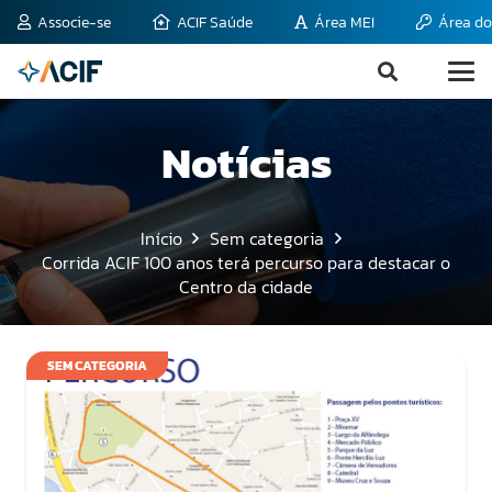
Associe-se
ACIF Saúde
Área MEI
Área do
Notícias
Início
Sem categoria
Corrida ACIF 100 anos terá percurso para destacar o
Centro da cidade
SEM CATEGORIA