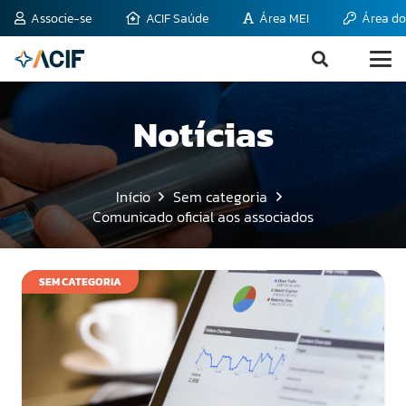
Associe-se
ACIF Saúde
Área MEI
Área do
Notícias
Início
Sem categoria
Comunicado oficial aos associados
SEM CATEGORIA