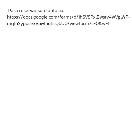
Para reservar sua fantasia:
https://docs.google.com/forms/d/1hSVSPxlBwsrv4wVglWP-
mq1nSypoce3VpwIhqhcQbU0/viewform?c=0&w=1