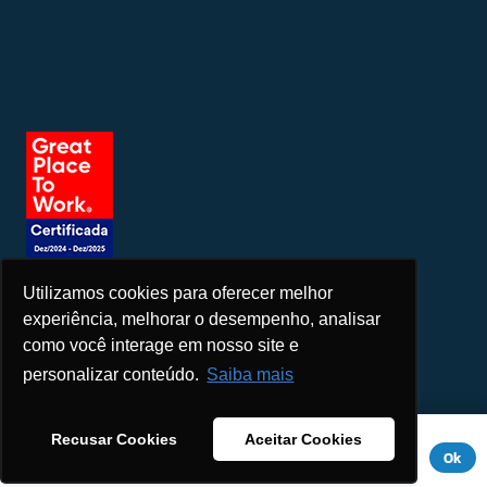
Utilizamos cookies para oferecer melhor
Seja um patrocinador
experiência, melhorar o desempenho, analisar
como você interage em nosso site e
personalizar conteúdo.
Saiba mais
Este site usa cookies para melhorar sua experiência. Se você
Recusar Cookies
Aceitar Cookies
continuar a usar este site, você concorda com ele.
Aviso de
Ok
Privacidade