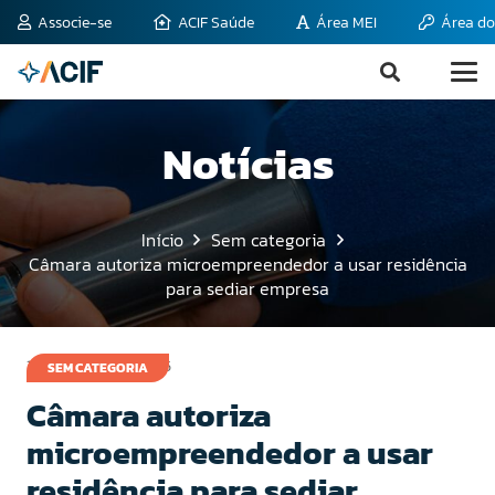
Associe-se
ACIF Saúde
Área MEI
Área do
Notícias
Início
Sem categoria
Câmara autoriza microempreendedor a usar residência
para sediar empresa
19 de outubro de 2015
SEM CATEGORIA
Câmara autoriza
microempreendedor a usar
residência para sediar