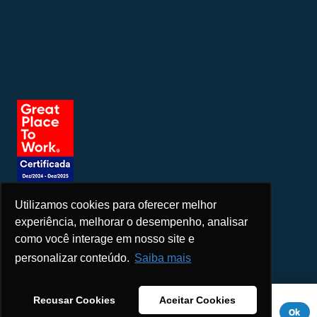
Utilizamos cookies para oferecer melhor
Seja um patrocinador
experiência, melhorar o desempenho, analisar
como você interage em nosso site e
personalizar conteúdo.
Saiba mais
Este site usa cookies para melhorar sua experiência. Se você
Recusar Cookies
Aceitar Cookies
continuar a usar este site, você concorda com ele.
Aviso de
Ok