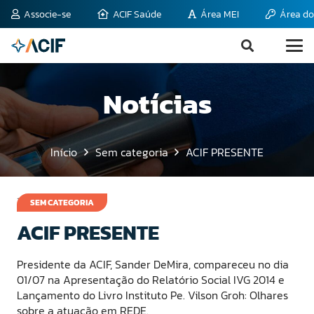
Associe-se
ACIF Saúde
Área MEI
Área do
Notícias
Início
Sem categoria
ACIF PRESENTE
13 de julho de 2015
SEM CATEGORIA
ACIF PRESENTE
Presidente da ACIF, Sander DeMira, compareceu no dia
01/07 na Apresentação do Relatório Social IVG 2014 e
Lançamento do Livro Instituto Pe. Vilson Groh: Olhares
sobre a atuação em REDE.