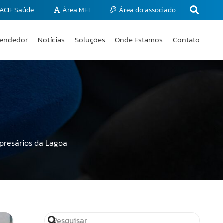
ACIF Saúde
Área MEI
Área do associado
endedor
Notícias
Soluções
Onde Estamos
Contato
presários da Lagoa