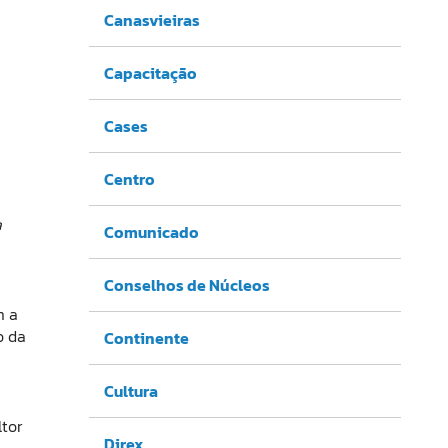
Canasvieiras
Capacitação
Cases
Centro
a
Comunicado
Conselhos de Núcleos
m a
o da
Continente
Cultura
ltor
Direx