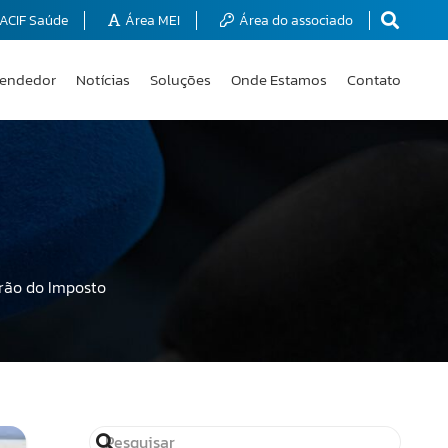
ACIF Saúde
Área MEI
Área do associado
endedor
Notícias
Soluções
Onde Estamos
Contato
irão do Imposto