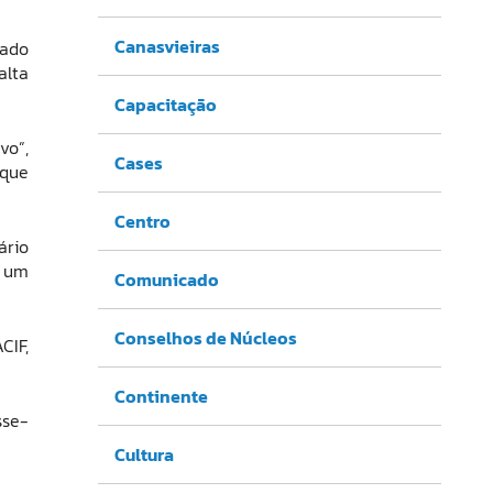
Canasvieiras
gado
alta
Capacitação
vo”,
Cases
 que
Centro
ário
e um
Comunicado
Conselhos de Núcleos
CIF,
Continente
sse-
Cultura