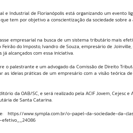
 e Industrial de Florianópolis está organizando um evento li
que tem por objetivo a conscientização da sociedade sobre a 
sse empresarial na busca de um sistema tributário mais efeti
 Feirão do Imposto, Ivandro de Souza, empresário de Joinville,
os já alcançados com essa iniciativa.
tre o palestrante e um advogado da Comissão de Direito Tribut
r as ideias práticas de um empresário com a visão teórica d
ditório da OAB/SC, e será realizado pela ACIF Jovem, Cejesc e A
tária de Santa Catarina.
te:
https://www.sympla.com.br/o-papel-da-sociedade-da-cla
-efetivo__24086