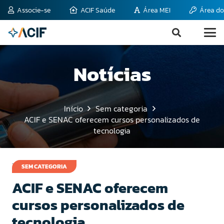
Associe-se
ACIF Saúde
Área MEI
Área do
Notícias
Início
Sem categoria
ACIF e SENAC oferecem cursos personalizados de
tecnologia
7 de abril de 2008
SEM CATEGORIA
ACIF e SENAC oferecem
cursos personalizados de
tecnologia