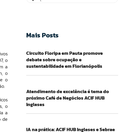
Mais Posts
Circuito Floripa em Pauta promove
ivos
debate sobre ocupação e
7, o
sustentabilidade em Florianópolis
om a
n, o
 e o
ão.
Atendimento de excelência é tema do
próximo Café de Negócios ACIF HUB
icos
Ingleses
s, o
da a
o de
IA na prática: ACIF HUB Ingleses e Sebrae