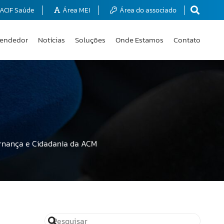
ACIF Saúde
Área MEI
Área do associado
endedor
Notícias
Soluções
Onde Estamos
Contato
ernança e Cidadania da ACM