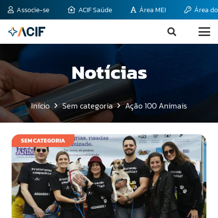
Associe-se
ACIF Saúde
Área MEI
Área do
Notícias
Início
Sem categoria
Ação 100 Animais
SEM CATEGORIA