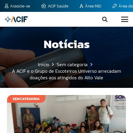
Associe-se
ACIF Saúde
Área MEI
Área do
Notícias
Início
Sem categoria
A ACIF e o Grupo de Escoteiros Universo arrecadam
doações aos atingidos do Alto Vale
SEM CATEGORIA