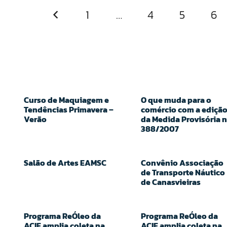
1
…
4
5
6
Curso de Maquiagem e
O que muda para o
Tendências Primavera –
comércio com a ediçã
Verão
da Medida Provisória n
388/2007
Salão de Artes EAMSC
Convênio Associação
de Transporte Náutico
de Canasvieiras
Programa ReÓleo da
Programa ReÓleo da
ACIF amplia coleta na
ACIF amplia coleta na