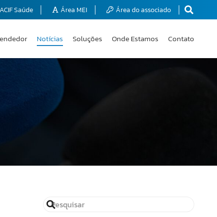
ACIF Saúde
Área MEI
Área do associado
endedor
Notícias
Soluções
Onde Estamos
Contato