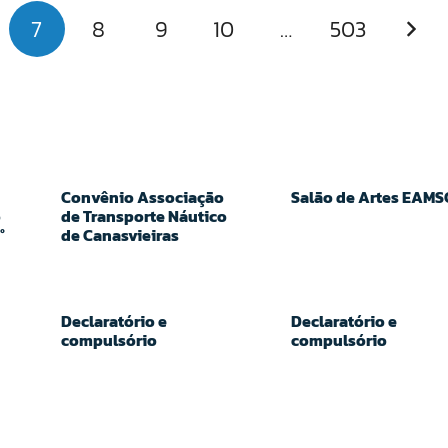
7
8
9
10
…
503
Convênio Associação
Salão de Artes EAMS
o
de Transporte Náutico
°
de Canasvieiras
Declaratório e
Declaratório e
compulsório
compulsório