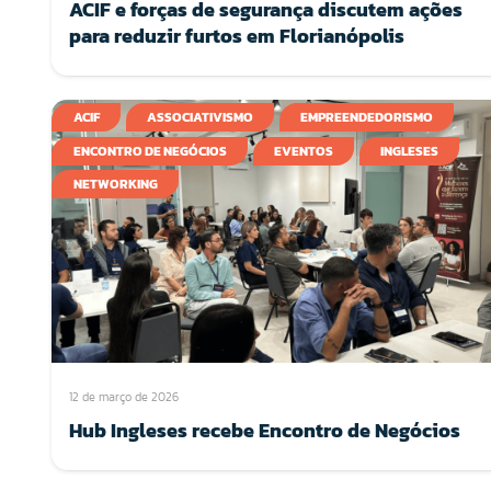
ACIF e forças de segurança discutem ações
para reduzir furtos em Florianópolis
ACIF
ASSOCIATIVISMO
EMPREENDEDORISMO
ENCONTRO DE NEGÓCIOS
EVENTOS
INGLESES
NETWORKING
12 de março de 2026
Hub Ingleses recebe Encontro de Negócios