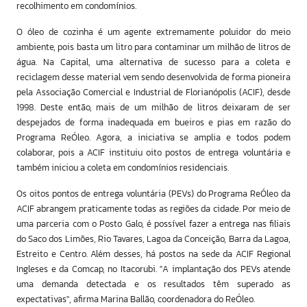
recolhimento em condomínios.
O óleo de cozinha é um agente extremamente poluidor do meio
ambiente, pois basta um litro para contaminar um milhão de litros de
água. Na Capital, uma alternativa de sucesso para a coleta e
reciclagem desse material vem sendo desenvolvida de forma pioneira
pela Associação Comercial e Industrial de Florianópolis (ACIF), desde
1998. Deste então, mais de um milhão de litros deixaram de ser
despejados de forma inadequada em bueiros e pias em razão do
Programa ReÓleo. Agora, a iniciativa se amplia e todos podem
colaborar, pois a ACIF instituiu oito postos de entrega voluntária e
também iniciou a coleta em condomínios residenciais.
Os oitos pontos de entrega voluntária (PEVs) do Programa ReÓleo da
ACIF abrangem praticamente todas as regiões da cidade. Por meio de
uma parceria com o Posto Galo, é possível fazer a entrega nas filiais
do Saco dos Limões, Rio Tavares, Lagoa da Conceição, Barra da Lagoa,
Estreito e Centro. Além desses, há postos na sede da ACIF Regional
Ingleses e da Comcap, no Itacorubi. "A implantação dos PEVs atende
uma demanda detectada e os resultados têm superado as
expectativas", afirma Marina Ballão, coordenadora do ReÓleo.