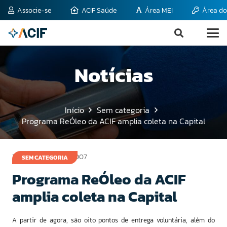
Associe-se
ACIF Saúde
Área MEI
Área do
Notícias
Início
Sem categoria
Programa ReÓleo da ACIF amplia coleta na Capital
14 de novembro de 2007
SEM CATEGORIA
Programa ReÓleo da ACIF
amplia coleta na Capital
A partir de agora, são oito pontos de entrega voluntária, além do