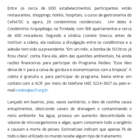
Entre os cerca de 800 estabelecimentos participantes estão
restaurantes, shoppings, hotéis, hospitais, o curso de gastronomia do
Cefet/SC e, agora, 26 condomínios residenciais. Um deles é
Condomínio Arquipélago, na Trindade, com 188 apartamentos e cerca
de 400 moradores. Segundo a síndica Lionete Gnecco, antes de
instituir a coleta, ela realizou a divulgação entre os condôminos e a
adesão tem sido surpreendente. "Em um mês, a bomba de 50 litros já
ficou cheia", conta. Para ela, além das questões ambientais, há ainda
razões financeiras para participar do Programa Reóleo. "Esse óleo
deixa de ir para a caixa de gordura e economizamos com a limpeza". A
coleta é gratuita e, para participar do programa, basta entrar em
contato com a ACIF, por meio do telefone (48) 3224-3627 ou pelo e-
mail
reoleo@acif.org.br
.
Lançado em bueiros, pias, vasos sanitários, o óleo de cozinha causa
entupimentos, obstruindo canais de drenagem e contaminando o
meio ambiente. Na água, provoca um aumento descontrolado no
volume de microorganismos e algas, quem consomem todo o oxigênio
e causam a morte de peixes. Estimativas indicam que apenas 1% de
todo o óleo utilizado no mundo recebe algum tipo de tratamento.