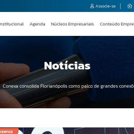
Associe-se
Institucional
Agenda
Núcleos Empresariais
Conteúdo Empre
Notícias
Conexa consolida Florianópolis como palco de grandes conexõ
VENTOS