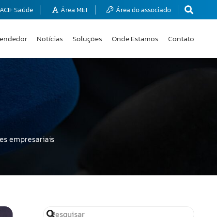
ACIF Saúde
Área MEI
Área do associado
endedor
Notícias
Soluções
Onde Estamos
Contato
es empresariais