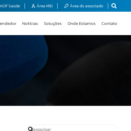
ACIF Saúde
Área MEI
Área do associado
endedor
Notícias
Soluções
Onde Estamos
Contato