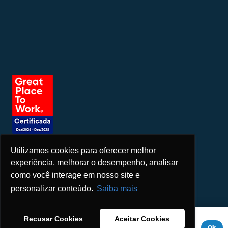
Utilizamos cookies para oferecer melhor
Seja um patrocinador
experiência, melhorar o desempenho, analisar
como você interage em nosso site e
personalizar conteúdo.
Saiba mais
Este site usa cookies para melhorar sua experiência. Se você
Recusar Cookies
Aceitar Cookies
continuar a usar este site, você concorda com ele.
Aviso de
Ok