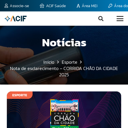
Associe-se
ACIF Saúde
Área MEI
Área do
Notícias
Início
Esporte
Nota de esclarecimento – CORRIDA CHÃO DA CIDADE
2025
ESPORTE