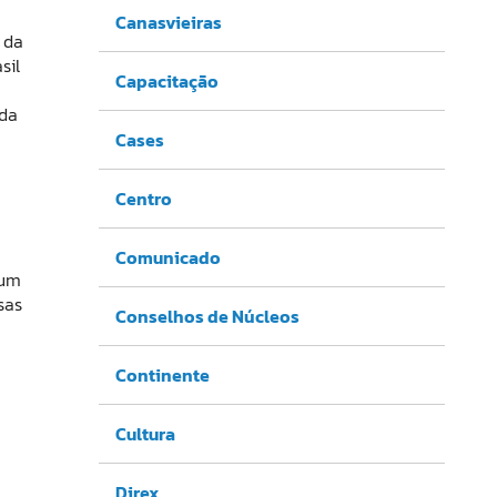
Canasvieiras
 da
sil
Capacitação
ada
Cases
Centro
Comunicado
 um
sas
Conselhos de Núcleos
Continente
Cultura
Direx