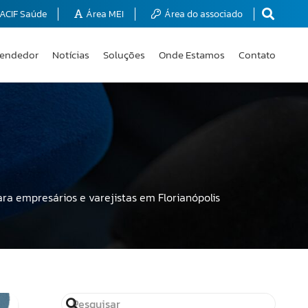
ACIF Saúde
Área MEI
Área do associado
endedor
Notícias
Soluções
Onde Estamos
Contato
ra empresários e varejistas em Florianópolis