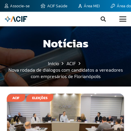
Associe-se
ACIF Saúde
Área MEI
Área do
Notícias
Início
ACIF
Nova rodada de diálogos com candidatos a vereadores
com empresários de Florianópolis
ACIF
ELEIÇÕES