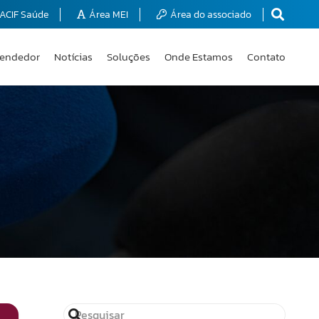
ACIF Saúde
Área MEI
Área do associado
endedor
Notícias
Soluções
Onde Estamos
Contato