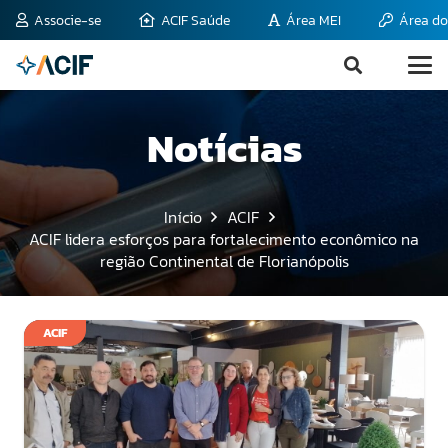
Associe-se
ACIF Saúde
Área MEI
Área do
Notícias
Início
ACIF
ACIF lidera esforços para fortalecimento econômico na
região Continental de Florianópolis
ACIF