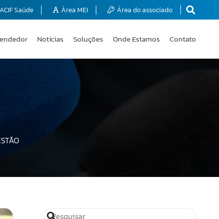
ACIF Saúde
Área MEI
Área do associado
endedor
Notícias
Soluções
Onde Estamos
Contato
ESTÃO