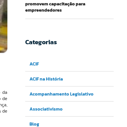
promovem capacitação para
empreendedores
Categorias
ACIF
ACIF na História
o da
Acompanhamento Legislativo
o de
nça,
Associativismo
s de
Blog