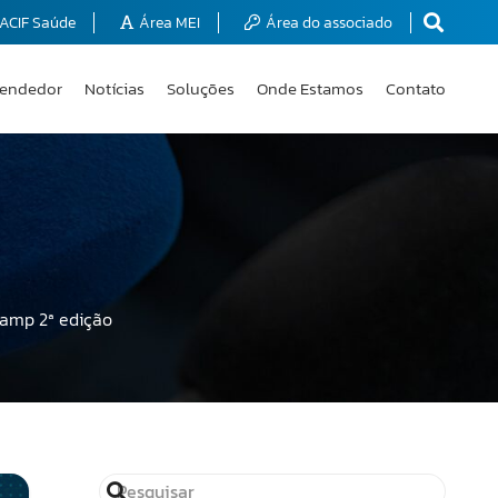
ACIF Saúde
Área MEI
Área do associado
endedor
Notícias
Soluções
Onde Estamos
Contato
Camp 2ª edição