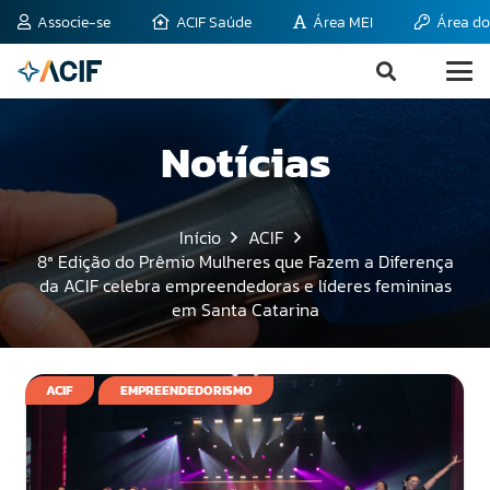
Associe-se
ACIF Saúde
Área MEI
Área do
Notícias
Início
ACIF
8ª Edição do Prêmio Mulheres que Fazem a Diferença
da ACIF celebra empreendedoras e líderes femininas
em Santa Catarina
ACIF
EMPREENDEDORISMO