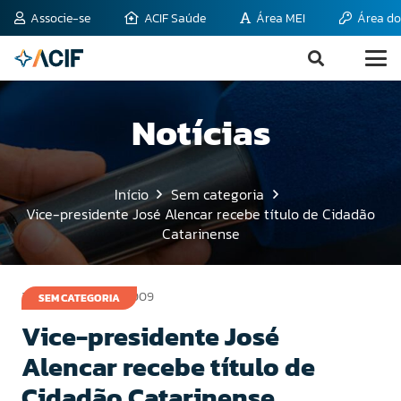
Associe-se
ACIF Saúde
Área MEI
Área do
Notícias
Início
Sem categoria
Vice-presidente José Alencar recebe título de Cidadão
Catarinense
21 de novembro de 2009
SEM CATEGORIA
Vice-presidente José
Alencar recebe título de
Cidadão Catarinense