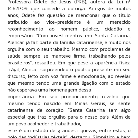
Professora Odete de Jesus (PRB), autora da Lei nº
14.621/09, que concede a outorga. Amigos de muitos
anos, Odete fez questão de mencionar que o título
atribuído ao vice-presidente é um merecido
reconhecimento ao homem público, cidadão e
empresário. "Com investimentos em Santa Catarina,
Alencar já faz parte da família catarinense, e muito nos
orgulha com o seu trabalho. Mesmo com problemas de
saúde sempre se manteve firme, trabalhando pelos
brasileiros", ressaltou. Em que pese a aparência física
frágil, Alencar surpreendeu o público presente em seu
discurso, feito com voz firme e emocionada, ao revelar
que mesmo tendo uma grande ligação com o estado
não esperava uma homenagem dessa
importância. Em seu pronunciamento, revelou que
mesmo tendo nascido em Minas Gerais, se sente
catarinense de coração. "Santa Catarina tem algo
especial que traz orgulho para o nosso país. Além de
um povo acolhedor e trabalhador,
este é um estado de grandes riquezas, entre estas, o
pólo das indústrias têxteis", destacou. Simpático e bem