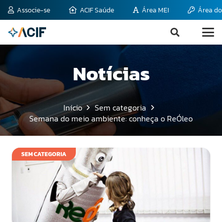
Associe-se
ACIF Saúde
Área MEI
Área do
Notícias
Início
Sem categoria
Semana do meio ambiente: conheça o ReÓleo
SEM CATEGORIA