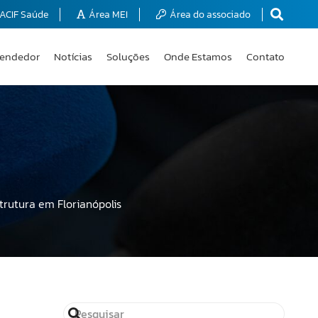
ACIF Saúde
Área MEI
Área do associado
endedor
Notícias
Soluções
Onde Estamos
Contato
trutura em Florianópolis