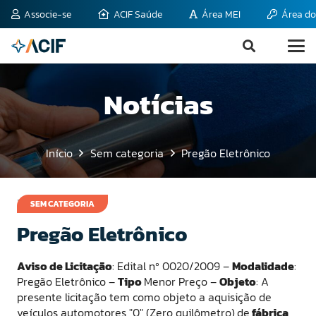
Associe-se
ACIF Saúde
Área MEI
Área do
Notícias
Início
Sem categoria
Pregão Eletrônico
30 de abril de 2009
SEM CATEGORIA
Pregão Eletrônico
Aviso de Licitação
: Edital nº 0020/2009 –
Modalidade
:
Pregão Eletrônico –
Tipo
Menor Preço –
Objeto
: A
presente licitação tem como objeto a aquisição de
veículos automotores "0" (Zero quilômetro)
de
fábrica