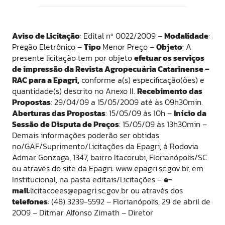
Aviso de Licitação
: Edital nº 0022/2009 –
Modalidade
:
Pregão Eletrônico –
Tipo
Menor Preço –
Objeto
: A
presente licitação tem por objeto
efetuar os serviços
de impressão da Revista Agropecuária Catarinense –
RAC para a Epagri,
conforme a(s) especificação(ões) e
quantidade(s) descrito no Anexo II.
Recebimento das
Propostas
: 29/04/09 a 15/05/2009 até às 09h30min.
Aberturas das Propostas
: 15/05/09 às 10h –
Início da
Sessão de Disputa de Preços
: 15/05/09 às 13h30min –
Demais informações poderão ser obtidas
no/GAF/Suprimento/Licitações da Epagri, à Rodovia
Admar Gonzaga, 1347, bairro Itacorubi, Florianópolis/SC
ou através do site da Epagri: www.epagri.sc.gov.br, em
Institucional, na pasta editais/Licitações –
e-
mail
:licitacoees@epagri.sc.gov.br ou através dos
telefones
: (48) 3239-5592 – Florianópolis, 29 de abril de
2009 – Ditmar Alfonso Zimath – Diretor