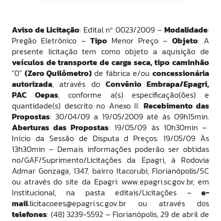
Aviso de Licitação
: Edital nº 0023/2009 –
Modalidade
:
Pregão Eletrônico –
Tipo
Menor Preço –
Objeto
: A
presente licitação tem como objeto a aquisição de
veículos de transporte de carga seca, tipo caminhão
"0"
(Zero Quilômetro)
de fábrica e/ou
concessionária
autorizada
, através do
Convênio Embrapa/Epagri,
PAC Oepas
, conforme a(s) especificação(ões) e
quantidade(s) descrito no Anexo II.
Recebimento das
Propostas
: 30/04/09 a 19/05/2009 até às 09h15min.
Aberturas das Propostas
: 19/05/09 às 10h30min –
Início da Sessão de Disputa d Preços: 19/05/09 Às
13h30min – Demais informações poderão ser obtidas
no/GAF/Suprimento/Licitações da Epagri, à Rodovia
Admar Gonzaga, 1347, bairro Itacorubi, Florianópolis/SC
ou através do site da Epagri: www.epagri.sc.gov.br, em
Institucional, na pasta editais/Licitações –
e-
mail
:licitacoees@epagri.sc.gov.br ou através dos
telefones
: (48) 3239-5592 – Florianópolis, 29 de abril de