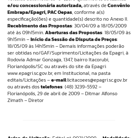
e/ou concessionária autorizada,
através de
Convênio
Embrapa/Epagri, PAC Oepas
, conforme a(s)
especificação(ões) e quantidade(s) descrito no Anexo II.
Recebimento das Propostas
: 30/04/09 a 18/05/2009
até às 09h15min.
Aberturas das Propostas
: 18/05/09 às
9h15min –
Início da Sessão de Disputa de Preços
:
18/05/09 às 14h15min – Demais informações poderão
ser obtidas no/GAF/Suprimento/Licitações da Epagri, à
Rodovia Admar Gonzaga, 1347, bairro Itacorubi,
Florianópolis/SC ou através do site da Epagri:
www.epagri.sc.gov.br, em Institucional, na pasta
editais/Licitações –
e-mail
:licitacoees@epagri.sc.gov.br
ou através dos
telefones
: (48) 3239-5592 –
Florianópolis, 29 de abril de 2009 – Ditmar Alfonso
Zimath – Diretor