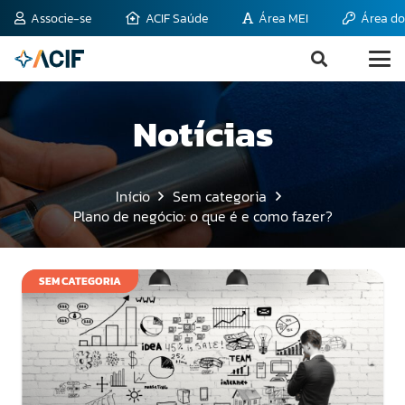
Associe-se
ACIF Saúde
Área MEI
Área do
Notícias
Início
Sem categoria
Plano de negócio: o que é e como fazer?
SEM CATEGORIA